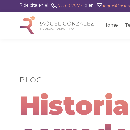
Pide cita en el
o en
655 60 75 77
raquel@psico
Home
Te
BLOG
Histori