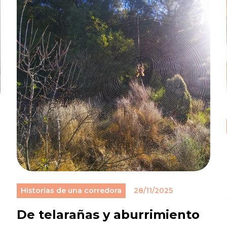
Historias de una corredora
28/11/2025
a
De telarañas y aburrimiento