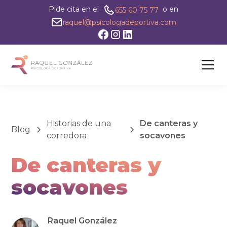
Pide cita en el
o en
655 60 75 77
raquel@psicologadeportiva.com
Historias de una
De canteras y
Blog
corredora
socavones
De canteras y
socavones
Raquel González