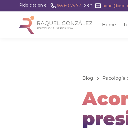
Pide cita en el
o en
655 60 75 77
raquel@psico
Home
Te
Blog
Psicología 
Aco
pres