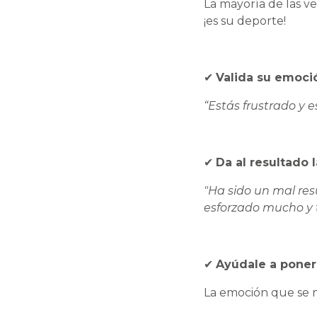
La mayoría de las ve
¡es su deporte!
✔
Valida su emoci
“Estás frustrado y e
✔
Da al resultado 
"Ha sido un mal res
esforzado mucho y te
✔
Ayúdale a poner 
La emoción que se n