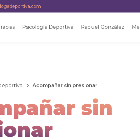
logadeportiva.com
rapias
Psicología Deportiva
Raquel González
Me
deportiva
Acompañar sin presionar
mpañar sin
ionar