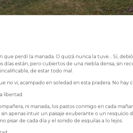
n que perdí la manada. O quizá nunca la tuve… Sí, debió 
s días están, pero cubiertos de una niebla densa, sin re
ncalificable, de estar todo mal.
e no vi, acampado en soledad en esta pradera. No hay ce
a libertad.
compañera, ni manada, los pastos conmigo en cada maña
, sin apenas intuir un paisaje exuberante o un resquicio de
pisar de cada día y el sonido de esquilas a lo lejos.
tad.