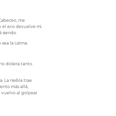
. Cabeceo, me
 y el eco devuelve mi
á siendo.
 sea la calma.
o doliera tanto.
. La niebla trae
iento más allá,
 vuelvo al golpear