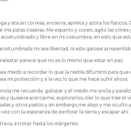
a y ata sin correas, encierra, aprieta y azota los flancos
e mis patas traseras. Me espanto y coceo, agito las crines
ar acostumbrado y libre en mi costumbre, en esto que est
acostumbrada no sea libertad, ni este galope arrepentido
alestar parece que no es lo mismo que estar en paz.
ea miedo a recordar lo que la niebla difuminó para que n
ea mi protección y a la vez lo que me hace sufrir ahora.
encia me recuerda galopar y el miedo me ancla y paraliza
es y quisiera acercarme, explorarlos, oler lo que trae el v
adas y otros pastos y sin embargo,me alejo y me oculto y
a vez con la esperanza de perforar la tierra y escapar ahí.
eva, a trotar hasta los márgenes.