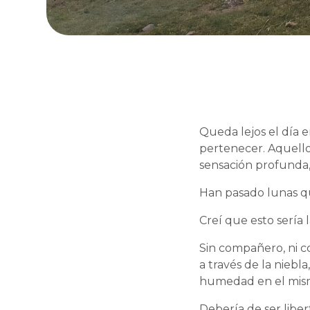
Queda lejos el día e
pertenecer. Aquello
sensación profunda,i
Han pasado lunas qu
Creí que esto sería l
Sin compañero, ni 
a través de la niebla
humedad en el mismo 
Debería de ser liber