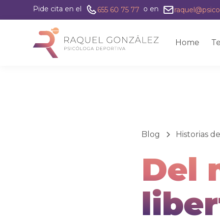
Pide cita en el
o en
655 60 75 77
raquel@psico
Home
Te
Blog
Historias d
Del 
libe