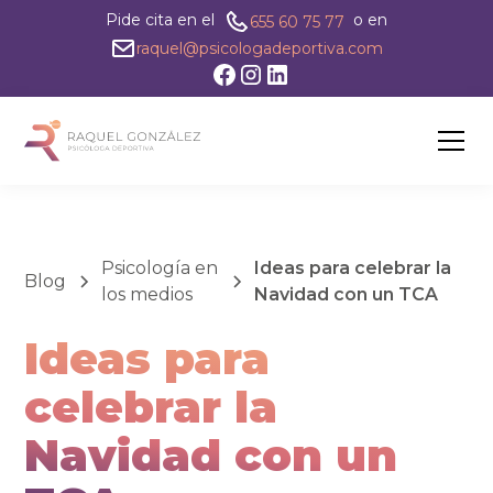
Pide cita en el
o en
655 60 75 77
raquel@psicologadeportiva.com
Psicología en
Ideas para celebrar la
Blog
los medios
Navidad con un TCA
Ideas para
celebrar la
Navidad con un