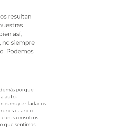
os resultan
nuestras
ien así,
o, no siempre
llo. Podemos
os demás porque
a auto-
tamos muy enfadados
serenos cuando
 contra nosotros
o que sentimos.