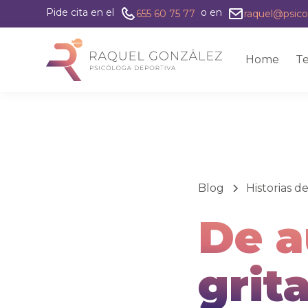
Pide cita en el
o en
655 60 75 77
raquel@psico
Home
Te
Blog
Historias d
De a
grit