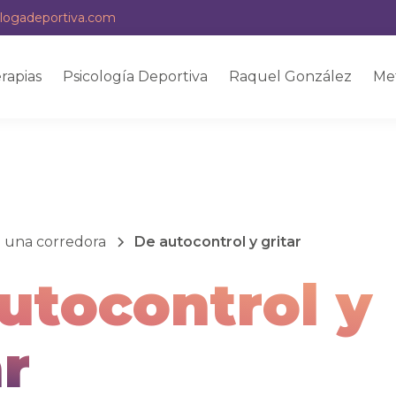
logadeportiva.com
rapias
Psicología Deportiva
Raquel González
Me
e una corredora
De autocontrol y gritar
utocontrol y
ar