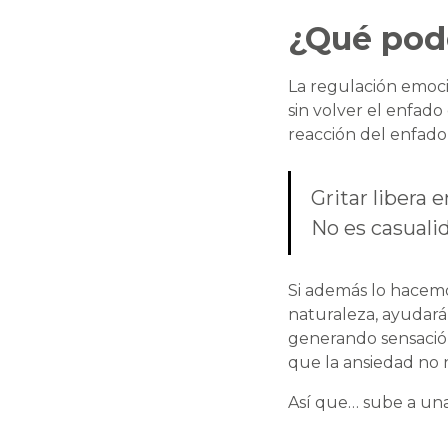
¿Qué pod
La regulación emoci
sin volver el enfado
reacción del enfad
Gritar libera 
No es casuali
Si además lo hacemos
naturaleza, ayudarán
generando sensación
que la ansiedad no n
Así que… sube a una