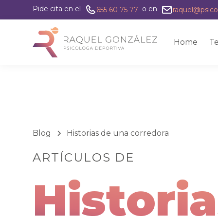
Pide cita en el
o en
655 60 75 77
raquel@psico
Home
Te
Blog
Historias de una corredora
ARTÍCULOS DE
Histori